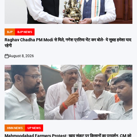
BJP
BJP NEWS
POSTED
IN
Raghav Chadha PM Modi से मिले, गणेश प्रतिमा भेंट कर बोले- ये सुबह हमेशा याद
रहेगी
August 8, 2026
on
HNN NEWS
UP NEWS
POSTED
IN
Mahmoodabad Farmers Protest: खाद संकट पर किसानों का प्रदर्शन, CM को