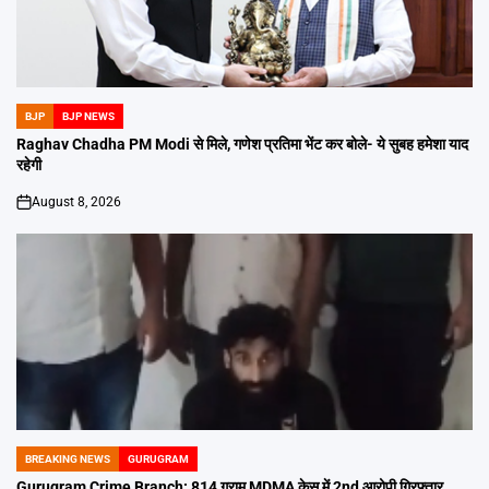
BJP
BJP NEWS
POSTED
IN
Raghav Chadha PM Modi से मिले, गणेश प्रतिमा भेंट कर बोले- ये सुबह हमेशा याद
रहेगी
August 8, 2026
on
BREAKING NEWS
GURUGRAM
POSTED
IN
Gurugram Crime Branch: 814 ग्राम MDMA केस में 2nd आरोपी गिरफ्तार