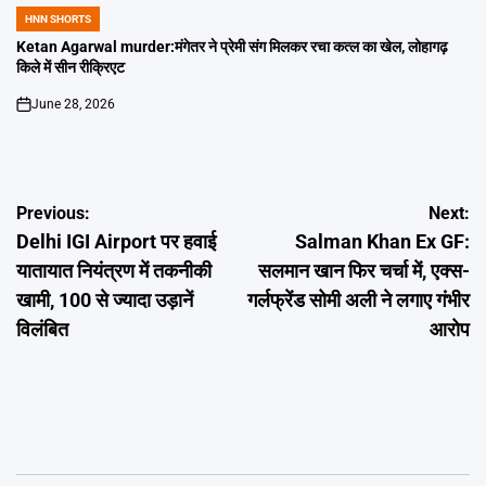
HNN SHORTS
POSTED
IN
Ketan Agarwal murder:मंगेतर ने प्रेमी संग मिलकर रचा कत्ल का खेल, लोहागढ़
किले में सीन रीक्रिएट
June 28, 2026
on
Post
Previous:
Next:
Delhi IGI Airport पर हवाई
Salman Khan Ex GF:
navigation
यातायात नियंत्रण में तकनीकी
सलमान खान फिर चर्चा में, एक्स-
खामी, 100 से ज्यादा उड़ानें
गर्लफ्रेंड सोमी अली ने लगाए गंभीर
विलंबित
आरोप