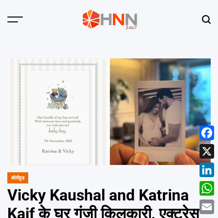
Skip
to
Menu
Sear
content
HNN
24x7
Face
X
बॉलीवुड
POSTED
Linke
IN
Vicky Kaushal and Katrina
What
Kaif के घर गूंजी किलकारी, एक्ट्रेस