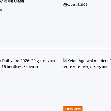
 से बड़ा Clash
August 5, 2026
on
26
HNN SHORTS
POSTED