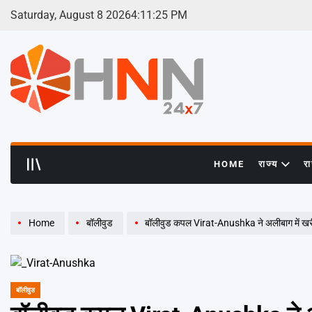
Skip
Saturday, August 8 2026
4
:
11
:
26
PM
to
content
HNN
24x7
HOME
राज्य
र
Home
बॉलीवुड
बॉलीवुड कपल Virat-Anushka ने अलीबाग में खरीदी 
बॉलीवुड
POSTED
IN