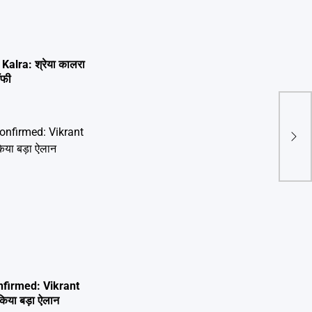
alra: श्रेया कालरा
ॉफी
UP W
बढ़ीं
बड़ा
firmed: Vikrant
िया बड़ा ऐलान