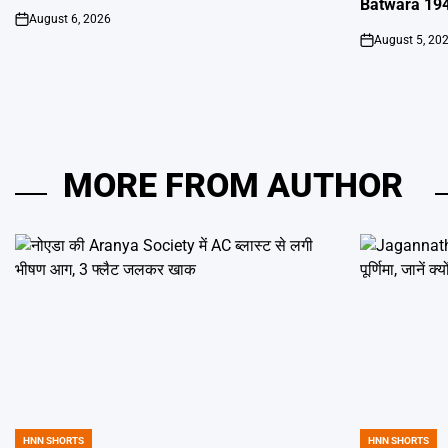
Batwara 1947
August 6, 2026
on
August 5, 20
on
MORE FROM AUTHOR
HNN SHORTS
HNN SHORTS
POSTED
POSTED