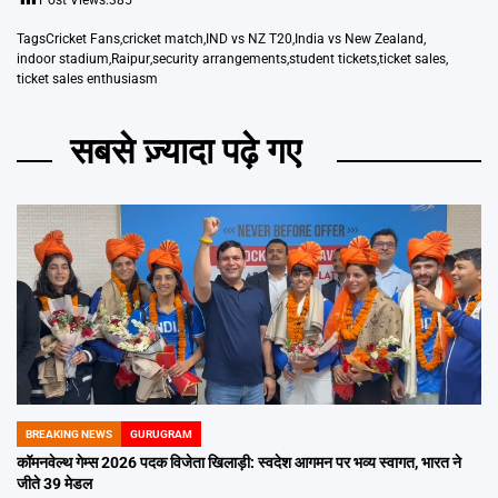
Post Views:
385
Tags
Cricket Fans
,
cricket match
,
IND vs NZ T20
,
India vs New Zealand
,
indoor stadium
,
Raipur
,
security arrangements
,
student tickets
,
ticket sales
,
ticket sales enthusiasm
सबसे ज़्यादा पढ़े गए
BREAKING NEWS
GURUGRAM
POSTED
IN
कॉमनवेल्थ गेम्स 2026 पदक विजेता खिलाड़ी: स्वदेश आगमन पर भव्य स्वागत, भारत ने
जीते 39 मेडल