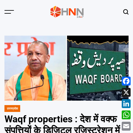
Skip
to
Menu
Sear
content
HNN
24x7
Face
X
उत्तरप्रदेश
POSTED
Linke
IN
Waqf properties : देश में वक्फ
What
संपत्तियों के डिजिटल रजिस्ट्रेशन में