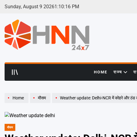
Skip
Sunday, August 9 2026
1
:
10
:
16
PM
to
content
HNN
24x7
HOME
राज्य
र
Home
मौसम
Weather update: Delhi-NCR में कोहरे और ठंड का
मौसम
POSTED
IN