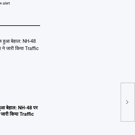
w alert
क्या 
कर र
िक हुआ बेहाल: NH-48 पर
े जारी किया Traffic