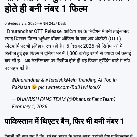
Emai
होते ही बनी नंबर 1 फिल्म
on
February 2, 2026
HNN 24x7 Desk
Dhurandhar OTT Release: आदित्य धर के निर्देशन में बनी हाई-बजट
स्पाई थ्रिलर फिल्म ‘धुरंधर’ बॉक्स ऑफिस के बाद अब ओटीटी (OTT)
प्लेटफॉर्म पर भी इतिहास रच रही है। 5 दिसंबर 2025 को सिनेमाघरों में
रिलीज हुई इस फिल्म ने दुनिया भर में 1,300 करोड़ रुपये से ज्यादा की कमाई
कर ली है। अब नेटफ्लिक्स पर रिलीज होते ही यह फिल्म ट्रेंडिंग चार्ट में टॉप
पर पहुंच गई है।
#Dhurandhar
&
#TereIshkMein
Trending At Top In
Pakistan
pic.twitter.com/Bd31wHcouX
— DHANUSH FANS TEAM (@DhanushFanzTeam)
February 1, 2026
पाकिस्तान में थिएटर बैन, फिर भी बनी नंबर 1
हैरानी की बात यह है कि ‘धुरंधर’ भारत के साथ-साथ पड़ोसी देश पाकिस्तान में