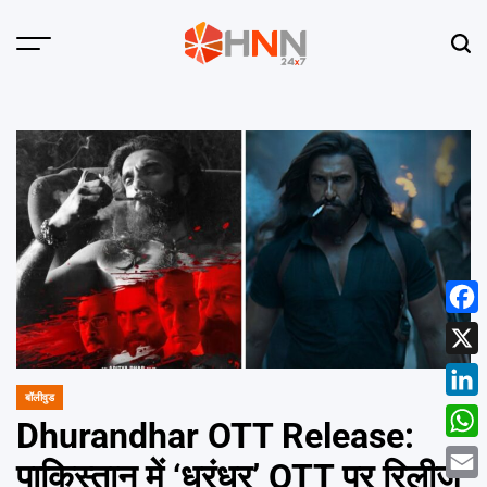
Skip
to
Menu
Sear
content
HNN
24x7
Face
X
बॉलीवुड
POSTED
Linke
IN
Dhurandhar OTT Release:
What
पाकिस्तान में ‘धुरंधर’ OTT पर रिलीज