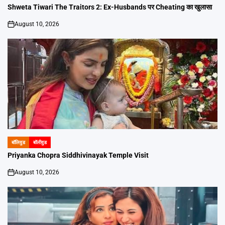
IN
Shweta Tiwari The Traitors 2: Ex-Husbands पर Cheating का खुलासा
August 10, 2026
on
बॉलिवुड
बॉलीवुड
POSTED
IN
Priyanka Chopra Siddhivinayak Temple Visit
August 10, 2026
on