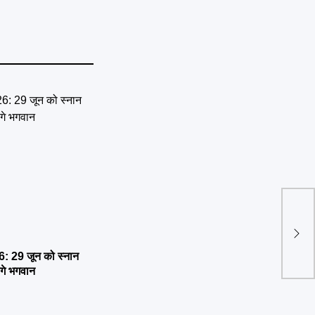
Sha
:पटिय
धमाका
 29 जून को स्नान
ेंगे भगवान