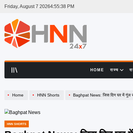
Skip
Friday, August 7 2026
4
:
55
:
39
PM
to
content
HNN
24x7
HOME
राज्य
र
Home
HNN Shorts
Baghpat News: जिस दिन घर में गूंज रही थी पुलिस भर्त
HNN SHORTS
POSTED
IN