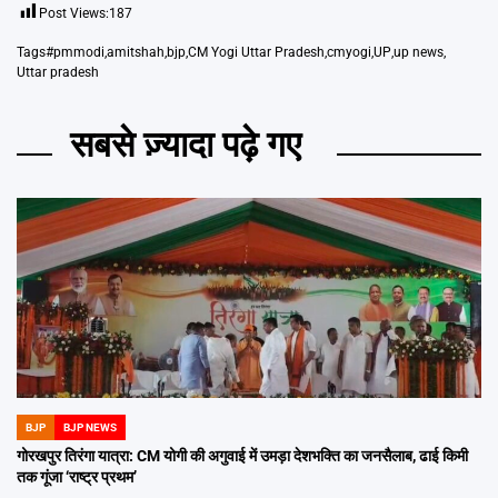
Post Views:
187
Tags
#pmmodi
,
amitshah
,
bjp
,
CM Yogi Uttar Pradesh
,
cmyogi
,
UP
,
up news
,
Uttar pradesh
सबसे ज़्यादा पढ़े गए
BJP
BJP NEWS
POSTED
IN
गोरखपुर तिरंगा यात्रा: CM योगी की अगुवाई में उमड़ा देशभक्ति का जनसैलाब, ढाई किमी
तक गूंजा ‘राष्ट्र प्रथम’