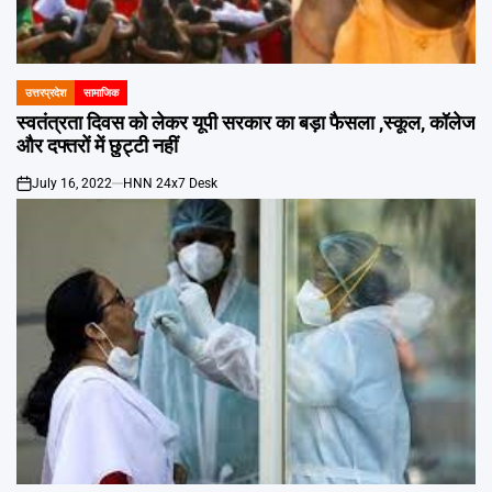
उत्तरप्रदेश
सामाजिक
POSTED
IN
स्वतंत्रता दिवस को लेकर यूपी सरकार का बड़ा फैसला ,स्कूल, कॉलेज
और दफ्तरों में छुट्टी नहीं
July 16, 2022
HNN 24x7 Desk
on