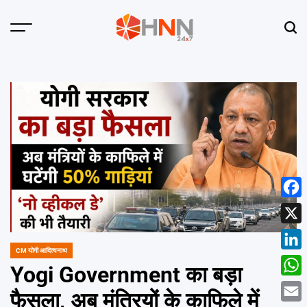
Skip
to
Menu
Sear
content
HNN
24x7
Face
X
CM योगी आदित्यनाथ
POSTED
Linke
IN
Yogi Government का बड़ा
What
फैसला, अब मंत्रियों के काफिले में