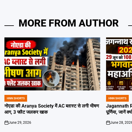
MORE FROM AUTHOR
HNN SHORTS
HNN SHORTS
POSTED
POSTED
IN
IN
नोएडा की Aranya Society में AC ब्लास्ट से लगी भीषण
Jagannath Ra
आग, 3 फ्लैट जलकर खाक
पूर्णिमा, जानें क
June 29, 2026
June 28, 202
on
on