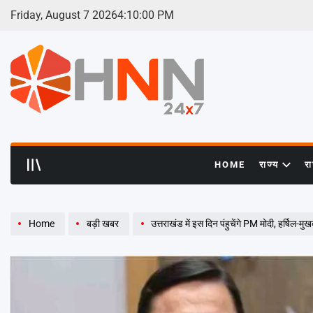
Skip
Friday, August 7 2026
4
:
10
:
01
PM
to
content
HNN
24x7
HOME
राज्य
र
Home
बड़ी खबर
उत्तराखंड में इस दिन पंहुचेंगे PM मोदी, हर्षिल-मुखबा से देंगे शी