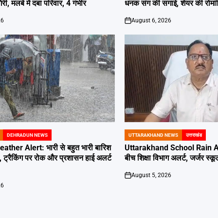
, मलबे में दबा परिवार, 4 गंभीर
धनक संग की सगाई, शेयर की रोमांट
26
August 6, 2026
on
DEHRADUN NEWS
UTTARAKHAND NEWS
उत्तराखंड
POSTED
IN
her Alert: भारी से बहुत भारी बारिश
Uttarakhand School Rain Ale
, ट्रैकिंग पर रोक और प्रशासन हाई अलर्ट
बीच शिक्षा विभाग अलर्ट, जर्जर स्कूल
August 5, 2026
on
26