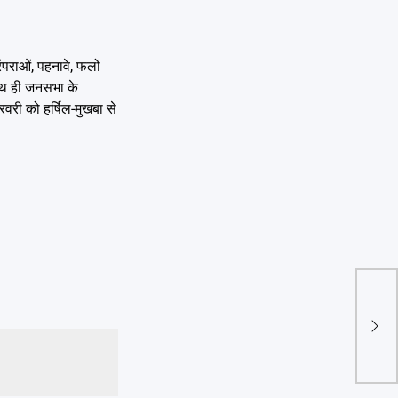
ंपराओं, पहनावे, फलों
 साथ ही जनसभा के
रवरी को हर्षिल-मुखबा से
थम गय
जड़ा
होगी 