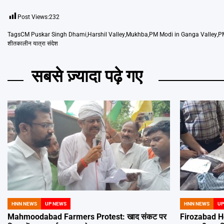
Post Views:
232
Tags
CM Puskar Singh Dhami
,
Harshil Valley
,
Mukhba
,
PM Modi in Ganga Valley
,
P
शीतकालीन यात्रा संदेश
सबसे ज़्यादा पढ़े गए
HNN NEWS
UP NEWS
HNN NEWS
UP
POSTED
POSTED
IN
IN
Mahmoodabad Farmers Protest: खाद संकट पर
Firozabad Ho