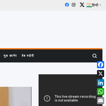
हिन्दी
▼
Facebook
Instagram
X
यूथ कार्नर
वेब स्टोरी
Search
Face
X
Linke
What