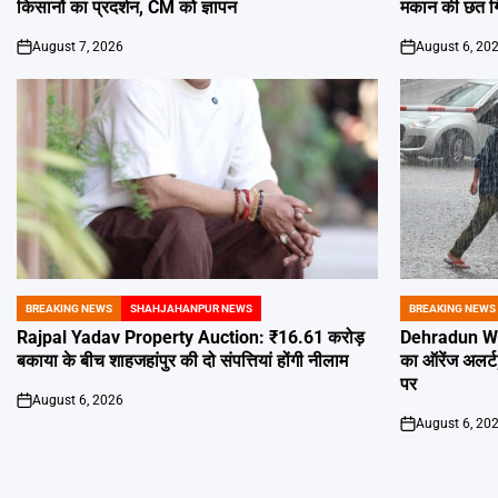
किसानों का प्रदर्शन, CM को ज्ञापन
मकान की छत गिरी
August 7, 2026
August 6, 20
on
on
BREAKING NEWS
SHAHJAHANPUR NEWS
BREAKING NEWS
POSTED
POSTED
IN
IN
Rajpal Yadav Property Auction: ₹16.61 करोड़
Dehradun Weat
बकाया के बीच शाहजहांपुर की दो संपत्तियां होंगी नीलाम
का ऑरेंज अलर्ट
पर
August 6, 2026
on
August 6, 20
on