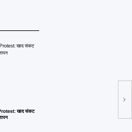
उत्तर
आसा
otest: खाद संकट
्ञापन