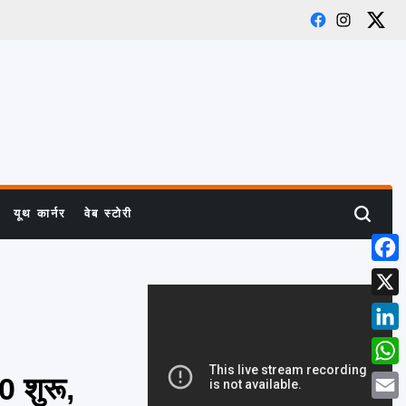
Facebook
Instagram
X
यूथ कार्नर
वेब स्टोरी
Search
Face
X
Link
What
0 शुरू,