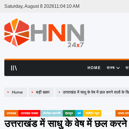
Skip
Saturday, August 8 2026
11
:
04
:
10
AM
to
content
HNN
24x7
HOME
राज्य
र
Home
बड़ी खबर
उत्तराखंड में साधु के वेष में छल करने वालों के खिलाफ 
उत्तराखंड
उत्तराखंड सरकार
ऑपरेशन कालनेमि
देहरादून
धर्म
पॉजीटिव न्यूज
बड़ी खबर
भाजपा उत्त
POSTED
IN
उत्तराखंड में साधु के वेष में छल क