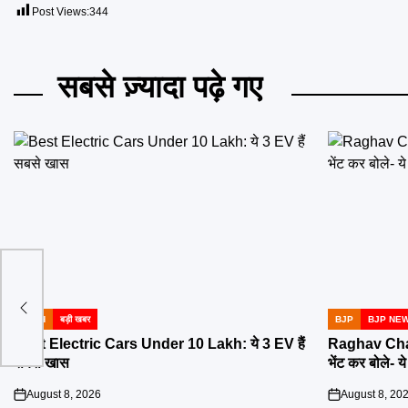
Post Views:
344
सबसे ज़्यादा पढ़े गए
े
कल्प,
TECH
बड़ी खबर
BJP
BJP NE
POSTED
POSTED
IN
IN
Best Electric Cars Under 10 Lakh: ये 3 EV हैं
Raghav Chadh
सबसे खास
भेंट कर बोले- य
August 8, 2026
August 8, 20
on
on