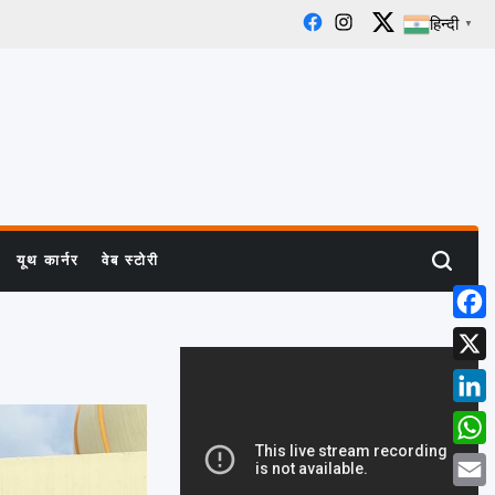
हिन्दी
▼
Facebook
Instagram
X
यूथ कार्नर
वेब स्टोरी
Search
Face
X
Linke
What