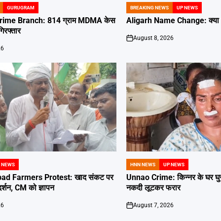
GURUGRAM
BREAKING NEWS
UP NEWS
POSTED
IN
ime Branch: 814 ग्राम MDMA केस
Aligarh Name Change: क्या अ
गिरफ्तार
August 8, 2026
on
26
 NEWS
HNN NEWS
UP NEWS
POSTED
IN
 Farmers Protest: खाद संकट पर
Unnao Crime: किन्नर के घर घुस
दर्शन, CM को ज्ञापन
नकदी लूटकर फरार
26
August 7, 2026
on