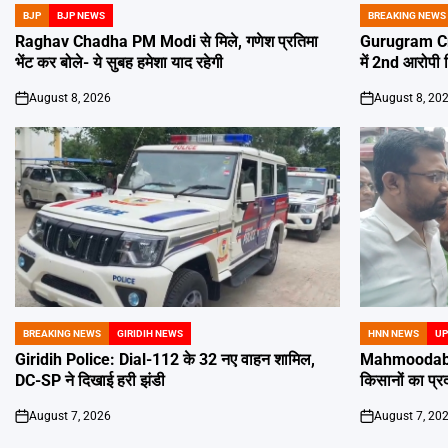
BJP
BJP NEWS
BREAKING NEWS
POSTED
POSTED
IN
IN
Raghav Chadha PM Modi से मिले, गणेश प्रतिमा
Gurugram Cr
भेंट कर बोले- ये सुबह हमेशा याद रहेगी
में 2nd आरोपी 
August 8, 2026
August 8, 20
on
on
BREAKING NEWS
GIRIDIH NEWS
HNN NEWS
UP
POSTED
POSTED
IN
IN
Giridih Police: Dial-112 के 32 नए वाहन शामिल,
Mahmoodabad
DC-SP ने दिखाई हरी झंडी
किसानों का प्र
August 7, 2026
August 7, 20
on
on