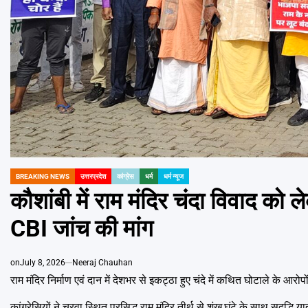
BREAKING NEWS
उत्तरप्रदेश
कांग्रेस
धर्म
धर्म न्यूज
POSTED
IN
कौशांबी में राम मंदिर चंदा विवाद को ले
CBI जांच की मांग
on
July 8, 2026
Neeraj Chauhan
राम मंदिर निर्माण एवं दान में देशभर से इकट्ठा हुए चंदे में कथित घोटाले के आरो
कांग्रेसियों ने चरवा स्थित प्रसिद्ध राम मंदिर तीर्थ से शंख,घंटे के साथ
सद्बुद्धि या