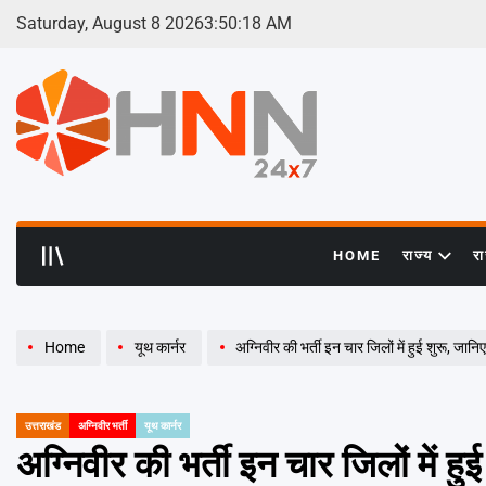
Skip
Saturday, August 8 2026
3
:
50
:
19
AM
to
content
HNN
24x7
HOME
राज्य
र
Home
यूथ कार्नर
अग्निवीर की भर्ती इन चार जिलों में हुई शुरू, जान
उत्तराखंड
अग्निवीर भर्ती
यूथ कार्नर
POSTED
IN
अग्निवीर की भर्ती इन चार जिलों में ह