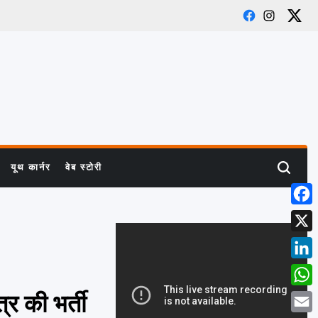
Facebook
Instagra
X
यूथ कार्नर
वेब स्टोरी
Search
Face
X
Linke
What
्र की भर्ती