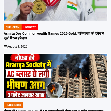
GURUGRAM
HNN NEWS
POSTED
IN
Asmita Dey Commonwealth Games 2026 Gold: गाजियाबाद की दरोगा ने
जूडो में रचा इतिहास
August 1, 2026
on
HNN SHORTS
POSTED
IN