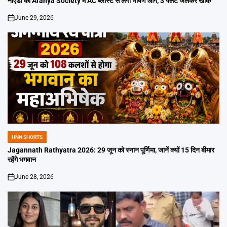
नोएडा की Aranya Society में AC ब्लास्ट से लगी भीषण आग, 3 फ्लैट जलकर खाक
June 29, 2026
on
HNN SHORTS
POSTED
IN
Jagannath Rathyatra 2026: 29 जून को स्नान पूर्णिमा, जानें क्यों 15 दिन बीमार
रहेंगे भगवान
June 28, 2026
on