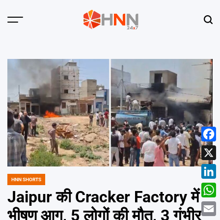
Skip
to
Menu
Sear
content
HNN
24x7
Face
X
HNN SHORTS
POSTED
Linke
IN
Jaipur की Cracker Factory में
What
भीषण आग, 5 लोगों की मौत, 3 गंभीर