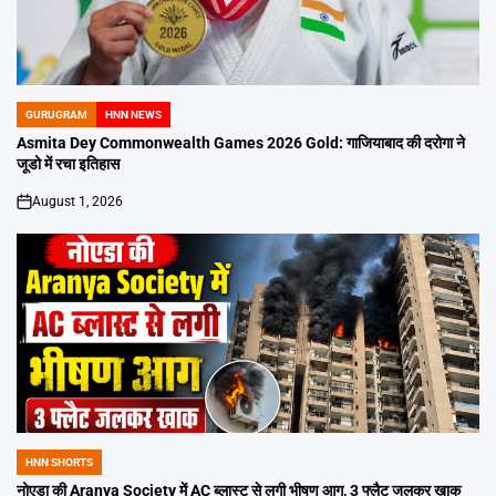
GURUGRAM
HNN NEWS
POSTED
IN
Asmita Dey Commonwealth Games 2026 Gold: गाजियाबाद की दरोगा ने
जूडो में रचा इतिहास
August 1, 2026
on
HNN SHORTS
POSTED
IN
नोएडा की Aranya Society में AC ब्लास्ट से लगी भीषण आग, 3 फ्लैट जलकर खाक