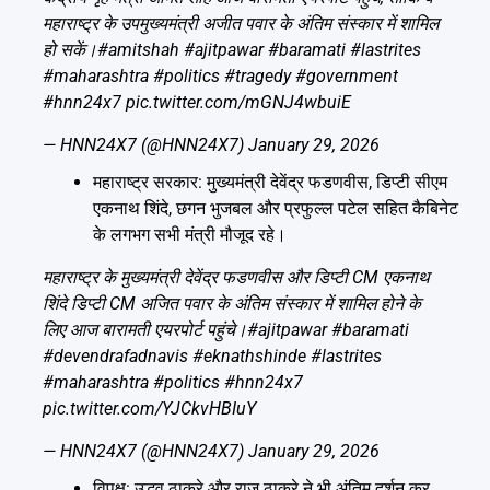
महाराष्ट्र के उपमुख्यमंत्री अजीत पवार के अंतिम संस्कार में शामिल
हो सकें।
#amitshah
#ajitpawar
#baramati
#lastrites
#maharashtra
#politics
#tragedy
#government
#hnn24x7
pic.twitter.com/mGNJ4wbuiE
— HNN24X7 (@HNN24X7)
January 29, 2026
महाराष्ट्र सरकार: मुख्यमंत्री देवेंद्र फडणवीस, डिप्टी सीएम
एकनाथ शिंदे, छगन भुजबल और प्रफुल्ल पटेल सहित कैबिनेट
के लगभग सभी मंत्री मौजूद रहे।
महाराष्ट्र के मुख्यमंत्री देवेंद्र फडणवीस और डिप्टी CM एकनाथ
शिंदे डिप्टी CM अजित पवार के अंतिम संस्कार में शामिल होने के
लिए आज बारामती एयरपोर्ट पहुंचे।
#ajitpawar
#baramati
#devendrafadnavis
#eknathshinde
#lastrites
#maharashtra
#politics
#hnn24x7
pic.twitter.com/YJCkvHBIuY
— HNN24X7 (@HNN24X7)
January 29, 2026
विपक्ष: उद्धव ठाकरे और राज ठाकरे ने भी अंतिम दर्शन कर