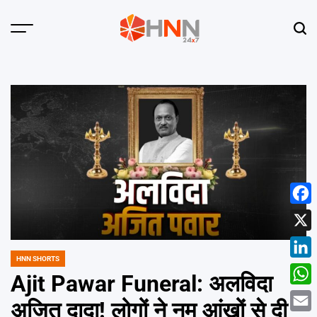
Skip
to
Menu
Sear
content
HNN
24x7
Face
X
HNN SHORTS
POSTED
Linke
IN
Ajit Pawar Funeral: अलविदा
What
अजित दादा! लोगों ने नम आंखों से दी