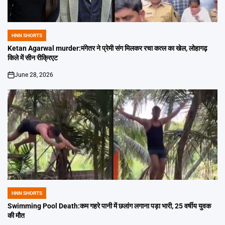
HNN SHORTS
POSTED
IN
Ketan Agarwal murder:मंगेतर ने प्रेमी संग मिलकर रचा कत्ल का खेल, लोहागढ़
किले में सीन रीक्रिएट
June 28, 2026
on
HNN SHORTS
POSTED
IN
Swimming Pool Death:कम गहरे पानी में छलांग लगाना पड़ा भारी, 25 वर्षीय युवक
की मौत