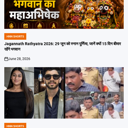
HNN SHORTS
POSTED
IN
Jagannath Rathyatra 2026: 29 जून को स्नान पूर्णिमा, जानें क्यों 15 दिन बीमार
रहेंगे भगवान
June 28, 2026
on
HNN SHORTS
POSTED