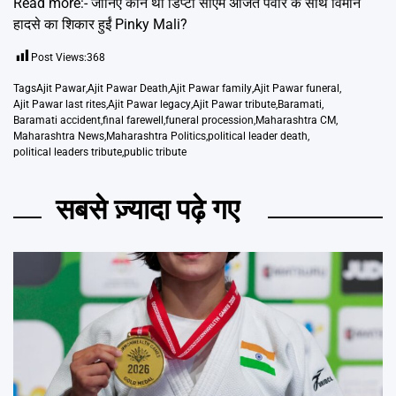
Read more:-
जानिए कौन थीं डिप्टी सीएम अजित पवार के साथ विमान
हादसे का शिकार हुईं Pinky Mali?
Post Views:
368
Tags
Ajit Pawar
,
Ajit Pawar Death
,
Ajit Pawar family
,
Ajit Pawar funeral
,
Ajit Pawar last rites
,
Ajit Pawar legacy
,
Ajit Pawar tribute
,
Baramati
,
Baramati accident
,
final farewell
,
funeral procession
,
Maharashtra CM
,
Maharashtra News
,
Maharashtra Politics
,
political leader death
,
political leaders tribute
,
public tribute
सबसे ज़्यादा पढ़े गए