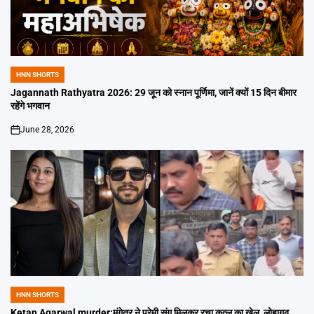
HNN SHORTS
POSTED
IN
Jagannath Rathyatra 2026: 29 जून को स्नान पूर्णिमा, जानें क्यों 15 दिन बीमार
रहेंगे भगवान
June 28, 2026
on
HNN SHORTS
POSTED
IN
Ketan Agarwal murder:मंगेतर ने प्रेमी संग मिलकर रचा कत्ल का खेल, लोहागढ़