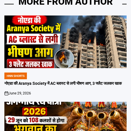
MORE FROM AUTHOR
HNN SHORTS
POSTED
IN
नोएडा की Aranya Society में AC ब्लास्ट से लगी भीषण आग, 3 फ्लैट जलकर खाक
June 29, 2026
on