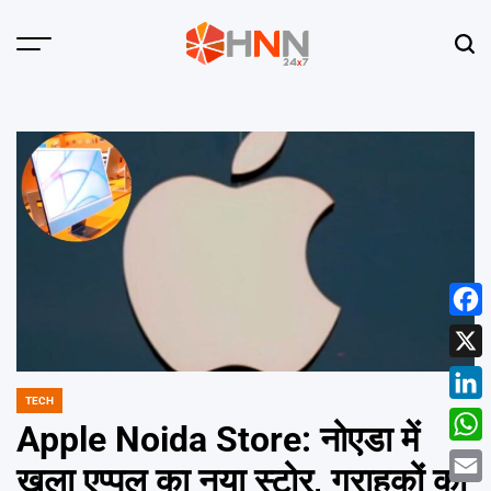
Skip
to
Menu
Sear
content
HNN
24x7
Face
X
TECH
POSTED
Linke
IN
Apple Noida Store: नोएडा में
What
खुला एप्पल का नया स्टोर, ग्राहकों को