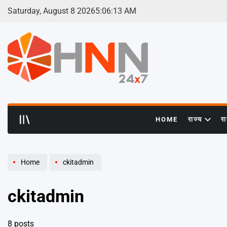
Skip
Saturday, August 8 2026
5
:
06
:
14
AM
to
content
HNN
24x7
HOME
राज्य
र
Home
ckitadmin
ckitadmin
8 posts