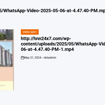
05/WhatsApp-Video-2025-05-06-at-4.47.40-PM.m
VIDEO-AD01
POSTED
IN
http://hnn24x7.com/wp-
content/uploads/2025/05/WhatsApp-Vi
06-at-4.47.40-PM-1.mp4
May 21, 2024
ckitadmin
on