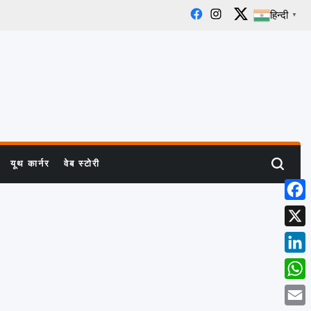
हिन्दी
▼
Facebook
Instagram
X
यूथ कार्नर
वेब स्टोरी
Search
Face
X
Linke
What