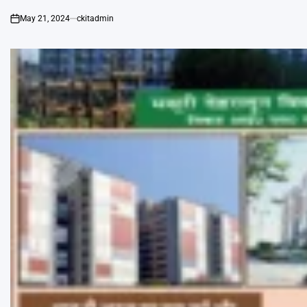
May 21, 2024
ckitadmin
on