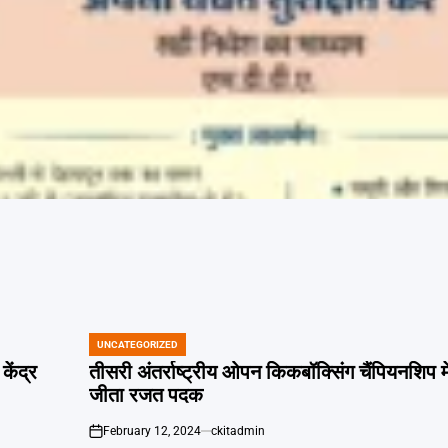
UNCATEGORIZED
POSTED
IN
केंद्र
तीसरी अंतर्राष्ट्रीय ओपन किकबॉक्सिंग चैंपियनशिप मे
जीता रजत पदक
February 12, 2024
ckitadmin
on