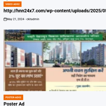
VIDEO-AD02
POSTED
IN
http://hnn24x7.com/wp-content/uploads/2025/
May 21, 2024
ckitadmin
on
POSTER-AD02
POSTED
IN
Poster Ad