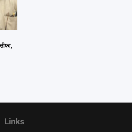
्तीफा,
Links