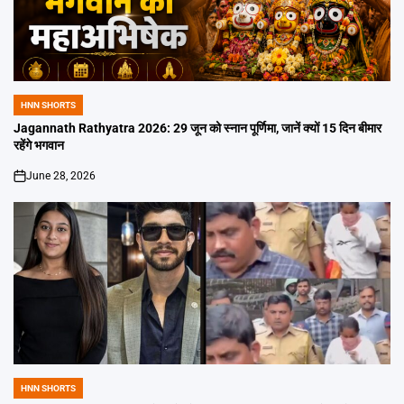
HNN SHORTS
POSTED
IN
Jagannath Rathyatra 2026: 29 जून को स्नान पूर्णिमा, जानें क्यों 15 दिन बीमार
रहेंगे भगवान
June 28, 2026
on
HNN SHORTS
POSTED