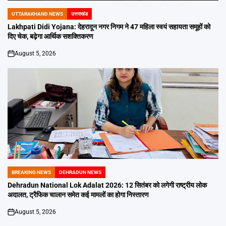
UTTARAKHAND NEWS
उत्तराखंड
POSTED
IN
Lakhpati Didi Yojana: देहरादून नगर निगम ने 47 महिला स्वयं सहायता समूहों को
दिए चेक, बढ़ेगा आर्थिक सशक्तिकरण
August 5, 2026
on
BREAKING NEWS
DEHRADUN NEWS
POSTED
IN
Dehradun National Lok Adalat 2026: 12 सितंबर को लगेगी राष्ट्रीय लोक
अदालत, ट्रैफिक चालान समेत कई मामलों का होगा निस्तारण
August 5, 2026
on