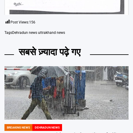
Post Views:
156
Tags
Dehradun news uttrakhand news
सबसे ज़्यादा पढ़े गए
BREAKING NEWS
DEHRADUN NEWS
POSTED