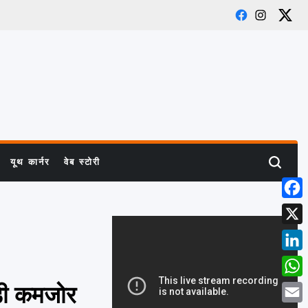
Facebook
Instagram
X
यूथ कार्नर
वेब स्टोरी
Search
Face
X
Link
What
ड़ी कमजोर