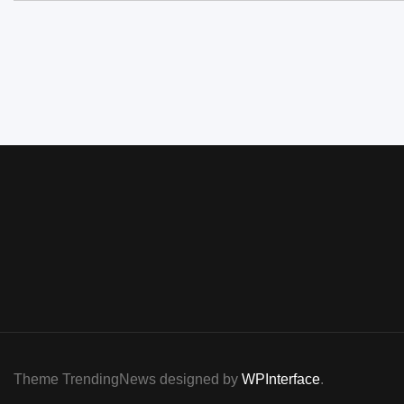
Theme TrendingNews designed by
WPInterface
.