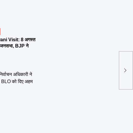
ni Visit: 8 अगस्त
र्तन जनसभा, BJP ने
महारा
शिष्ट