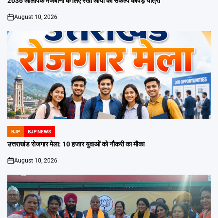
2036 ओलंपिक मेजबानी के लिए रेखा आर्या की संकल्प कांवड़ यात्रा
August 10, 2026
on
BJP
BJP NEWS
POSTED
IN
उत्तराखंड रोजगार मेला: 10 हजार युवाओं को नौकरी का मौका
August 10, 2026
on