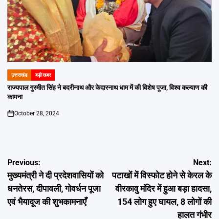
उत्तराखंड
बड़ी खबर
POSTED
IN
राज्यपाल गुरमीत सिंह ने बदरीनाथ और केदारनाथ धाम में की विशेष पूजा, विश्व कल्याण की
कामना
October 28, 2024
on
Post
Previous:
Next:
मुख्यमंत्री ने दी प्रदेशवासियों को
पटाखों में विस्फोट होने से केरल के
navigation
धनतेरस, दीपावली, गोवर्धन पूजा
वीरकावु मंदिर में हुआ बड़ा हादसा,
एवं भैयादूज की शुभकामनाएँ
154 लोग हुए घायल, 8 लोगों की
हालत गंभीर