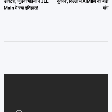
डॉक्टरी, जुड़वां भाइयों ने JEE
दुकानें’, दिल्ली में AIMIM की बड़ी
Main में रचा इतिहास!
मांग