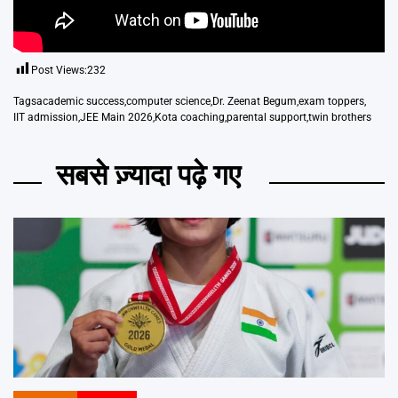
Post Views:
232
Tags
academic success
,
computer science
,
Dr. Zeenat Begum
,
exam toppers
,
IIT admission
,
JEE Main 2026
,
Kota coaching
,
parental support
,
twin brothers
सबसे ज़्यादा पढ़े गए