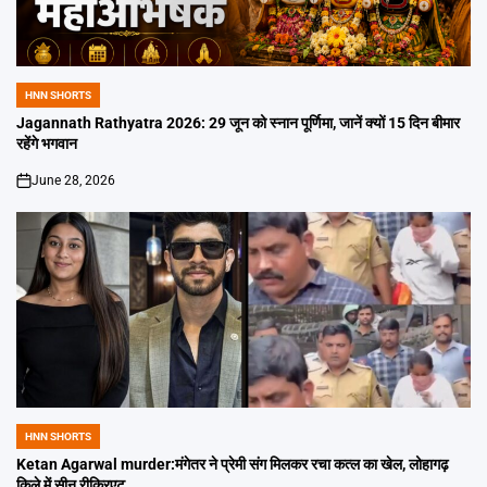
HNN SHORTS
POSTED
IN
Jagannath Rathyatra 2026: 29 जून को स्नान पूर्णिमा, जानें क्यों 15 दिन बीमार
रहेंगे भगवान
June 28, 2026
on
HNN SHORTS
POSTED
IN
Ketan Agarwal murder:मंगेतर ने प्रेमी संग मिलकर रचा कत्ल का खेल, लोहागढ़
किले में सीन रीक्रिएट