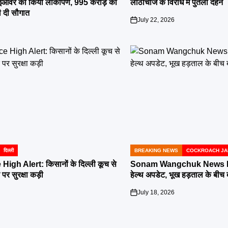
ाईओवर का किया लोकार्पण, 995 करोड़ की
लाठीचार्ज के विरोध में पुतला दहन
 दी सौगात
July 22, 2026
on
दिल्ली
BREAKING NEWS
COCKROACH JA
POSTED
IN
High Alert: किसानों के दिल्ली कूच से
Sonam Wangchuk News LIV
र पर सुरक्षा कड़ी
हेल्थ अपडेट, भूख हड़ताल के बीच
July 18, 2026
on