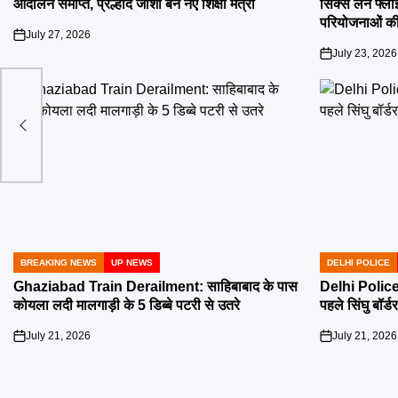
आंदोलन समाप्त, प्रल्हाद जोशी बने नए शिक्षा मंत्री
सिक्स लेन फ्ल
परियोजनाओं की
July 27, 2026
on
July 23, 2026
on
्रदेश
ा और
BREAKING NEWS
UP NEWS
DELHI POLICE
POSTED
POSTED
IN
IN
Ghaziabad Train Derailment: साहिबाबाद के पास
Delhi Police 
कोयला लदी मालगाड़ी के 5 डिब्बे पटरी से उतरे
पहले सिंघु बॉर्ड
July 21, 2026
July 21, 2026
on
on