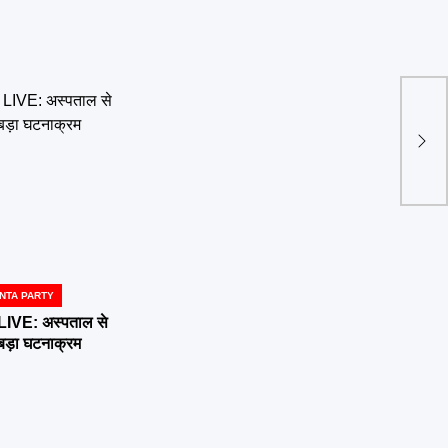
Jha
झारख
जोरद
NTA PARTY
E: अस्पताल से
 बड़ा घटनाक्रम