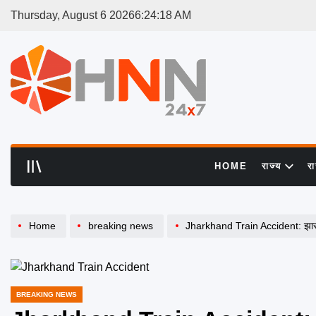
Skip
Thursday, August 6 2026
6
:
24
:
18
AM
to
content
HNN
24x7
HOME
राज्य
र
Home
breaking news
Jharkhand Train Accident: झारखं
BREAKING NEWS
POSTED
IN