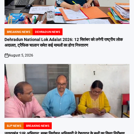
BREAKING NEWS
DEHRADUN NEWS
POSTED
IN
Dehradun National Lok Adalat 2026: 12 सितंबर को लगेगी राष्ट्रीय लोक
अदालत, ट्रैफिक चालान समेत कई मामलों का होगा निस्तारण
August 5, 2026
on
BJP NEWS
BREAKING NEWS
POSTED
IN
उत्तराखंड SIR अभियान: मुख्य निर्वाचन अधिकारी ने देहरादून के बूथों का किया निरीक्षण,