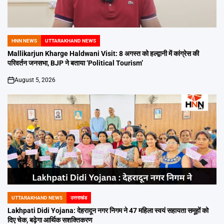
HNN NEWS
UTTARAKHAND NEWS
POSTED
IN
Mallikarjun Kharge Haldwani Visit: 8 अगस्त को हल्द्वानी में कांग्रेस की
परिवर्तन जनसभा, BJP ने बताया ‘Political Tourism’
August 5, 2026
on
UTTARAKHAND NEWS
उत्तराखंड
POSTED
IN
Lakhpati Didi Yojana: देहरादून नगर निगम ने 47 महिला स्वयं सहायता समूहों को
दिए चेक, बढ़ेगा आर्थिक सशक्तिकरण