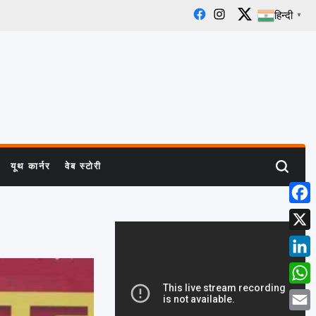
हिन्दी
▼
Facebook
Instagram
X
यूथ कार्नर
वेब स्टोरी
Search
Face
X
Linke
What