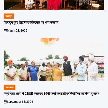
देहरादून
POSTED
IN
देहरादून फूड लिटरेचर फेस्टिवल का भव्य समापन
March 23, 2025
on
उत्तराखंड
POSTED
IN
मंत्री रेखा आर्या ने CBSE क्लस्टर 19वीं गर्ल्स कबड्डी प्रतियोगिता का किया शुभारंभ
September 14, 2024
on