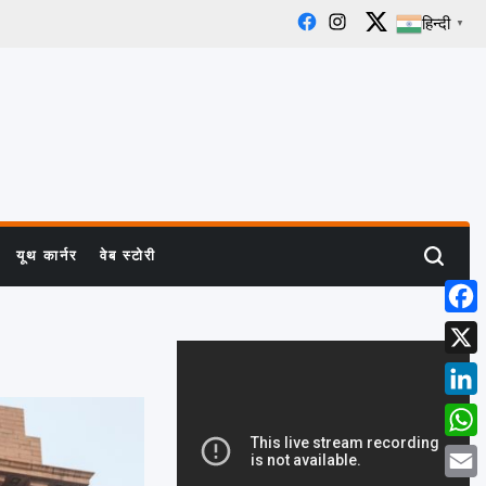
हिन्दी
▼
Facebook
Instagram
X
यूथ कार्नर
वेब स्टोरी
Search
Face
X
Linke
What