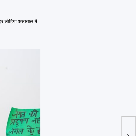
ोहर लोहिया अस्पताल में
Teja
नमांश