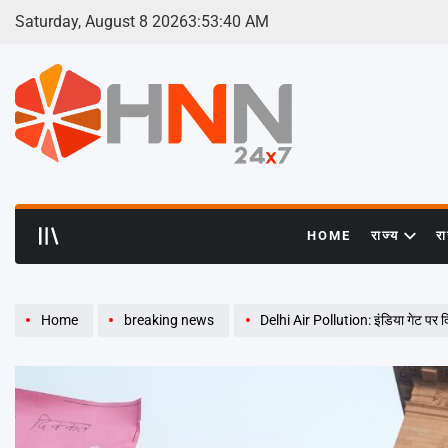
Skip
Saturday, August 8 2026
3
:
53
:
42
AM
to
content
HNN
24x7
HOME
राज्य
र
Home
breaking news
Delhi Air Pollution: इंडिया गेट पर दिल्