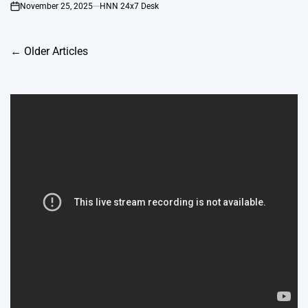
November 25, 2025
HNN 24x7 Desk
on
Posts
←
Older Articles
navigation