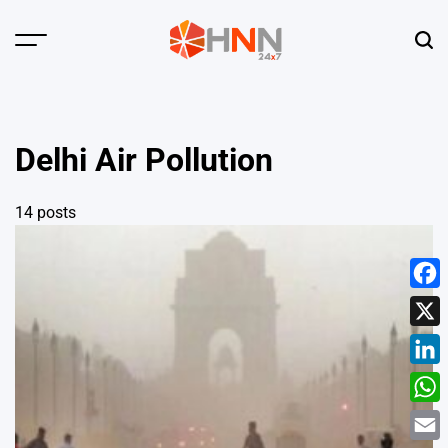
Skip
to
Menu
Sear
content
HNN
24x7
Delhi Air Pollution
14 posts
Face
X
Linke
What