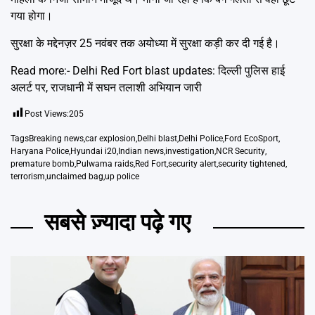
गया होगा।
सुरक्षा के मद्देनज़र 25 नवंबर तक अयोध्या में सुरक्षा कड़ी कर दी गई है।
Read more:-
Delhi Red Fort blast updates: दिल्ली पुलिस हाई
अलर्ट पर, राजधानी में सघन तलाशी अभियान जारी
Post Views:
205
Tags
Breaking news
,
car explosion
,
Delhi blast
,
Delhi Police
,
Ford EcoSport
,
Haryana Police
,
Hyundai i20
,
Indian news
,
investigation
,
NCR Security
,
premature bomb
,
Pulwama raids
,
Red Fort
,
security alert
,
security tightened
,
terrorism
,
unclaimed bag
,
up police
सबसे ज़्यादा पढ़े गए