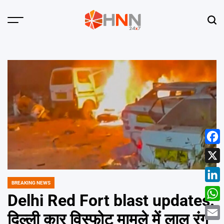
Skip
to
Menu
Sear
content
HNN
24x7
Face
X
BREAKING NEWS
POSTED
Linke
IN
Delhi Red Fort blast updates:
What
दिल्ली कार विस्फोट मामले में लाल रंग