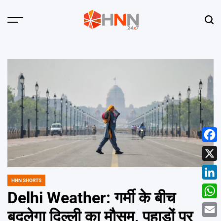
Skip
to
Menu
Sear
content
HNN
24x7
Face
X
HNN SHORTS
POSTED
Linke
IN
Delhi Weather: गर्मी के बीच
What
बदलेगा दिल्ली का मौसम, पहाड़ों पर