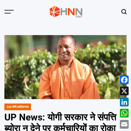
Skip
to
Menu
Sear
content
HNN
24x7
Face
X
CM योगी आदित्यनाथ
POSTED
Linke
IN
UP News: योगी सरकार ने संपत्ति
What
ब्योरा न देने पर कर्मचारियों का रोका