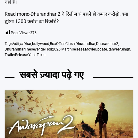
नहीं है।
Read more:-
Dhurandhar 2 ने रिलीज से पहले ही कमाए करोड़ों, क्या
टूटेगा 1300 करोड़ का रिकॉर्ड?
Post Views:
376
Tags
AdityaDhar
,
bollywood
,
BoxOfficeClash
,
Dhurandhar
,
Dhurandhar2
,
DhurandharTheRevenge
,
Holi2026
,
MarchRelease
,
MovieUpdate
,
RanveerSingh
,
TrailerRelease
,
YashToxic
सबसे ज़्यादा पढ़े गए