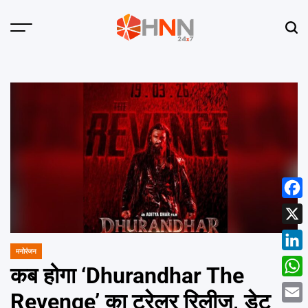
Skip
to
Menu
Sear
content
HNN
24x7
Face
X
मनोरंजन
POSTED
Linke
IN
कब होगा ‘Dhurandhar The
What
Revenge’ का ट्रेलर रिलीज, डेट