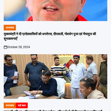
उत्तराखंड
POSTED
IN
मुख्यमंत्री ने दी प्रदेशवासियों को धनतेरस, दीपावली, गोवर्धन पूजा एवं भैयादूज की
शुभकामनाएँ
October 28, 2024
on
उत्तराखंड
बड़ी खबर
POSTED
IN