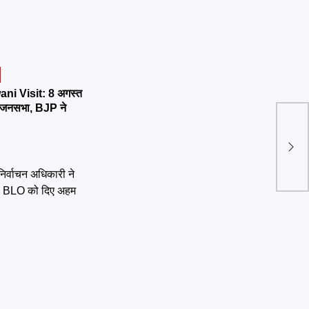
ni Visit: 8 अगस्त
र्तन जनसभा, BJP ने
देहरा
दीपा