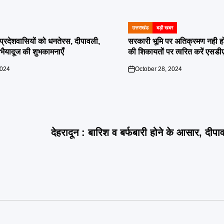
उत्तराखंड
बड़ी खबर
POSTED
IN
दी प्रदेशवासियों को धनतेरस, दीपावली,
सरकारी भूमि पर अतिक्रमण नही होगा बर
ं भैयादूज की शुभकामनाएँ
की शिकायतों पर त्वरित करें एसडी
2024
October 28, 2024
on
देहरादून : बारिश व बर्फबारी होने के आसार, दीप