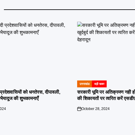
उत्तराखंड
बड़ी खबर
POSTED
IN
दी प्रदेशवासियों को धनतेरस, दीपावली,
सरकारी भूमि पर अतिक्रमण नही होगा बर
ं भैयादूज की शुभकामनाएँ
की शिकायतों पर त्वरित करें एसडी
2024
October 28, 2024
on