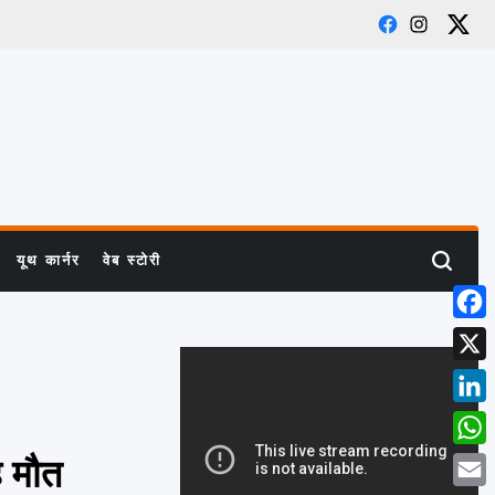
Facebook
Instagram
X
यूथ कार्नर
वेब स्टोरी
Search
Face
X
Link
What
ै मौत