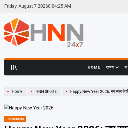
Skip
Friday, August 7 2026
8
:
04
:
26
AM
to
content
HNN
24x7
HOME
राज्य
र
Home
HNN Shorts
Happy New Year 2026: नए साल के लिए नोएडा मे
HNN SHORTS
POSTED
IN