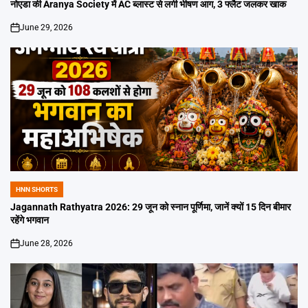
IN
नोएडा की Aranya Society में AC ब्लास्ट से लगी भीषण आग, 3 फ्लैट जलकर खाक
June 29, 2026
on
HNN SHORTS
POSTED
IN
Jagannath Rathyatra 2026: 29 जून को स्नान पूर्णिमा, जानें क्यों 15 दिन बीमार
रहेंगे भगवान
June 28, 2026
on