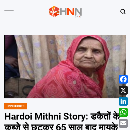
Skip
to
Menu
Sear
content
HNN
24x7
Face
X
HNN SHORTS
POSTED
Linke
IN
Hardoi Mithni Story: डकैतों के
What
कब्जे से छूटकर 65 साल बाद मायके