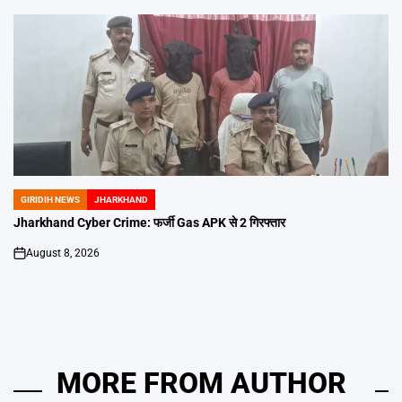
GIRIDIH NEWS
JHARKHAND
POSTED
IN
Jharkhand Cyber Crime: फर्जी Gas APK से 2 गिरफ्तार
August 8, 2026
on
MORE FROM AUTHOR