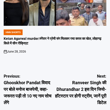
HNN SHORTS
POSTED
IN
Ketan Agarwal murder:मंगेतर ने प्रेमी संग मिलकर रचा कत्ल का खेल, लोहागढ़
किले में सीन रीक्रिएट
June 28, 2026
on
Post
Previous:
Next:
Ghooskhor Pandat विवाद
Ranveer Singh की
navigation
पर बोले मनोज बाजपेयी, कहा-
Dhurandhar 2 इस दिन जियो-
जरूरत पड़ी तो 10 नए नाम सोच
हॉटस्टार पर होगी स्ट्रीम, जानें पूरी
लेंगे
डिटेल