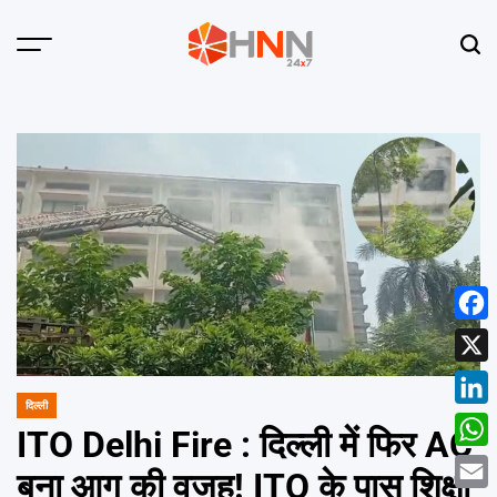
Skip
to
Menu
Sear
content
HNN
24x7
Face
X
दिल्ली
POSTED
Linke
IN
ITO Delhi Fire : दिल्ली में फिर AC
What
बना आग की वजह! ITO के पास शिक्षा