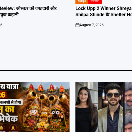
बॉलीवुड
मनोरंजन
POSTED
IN
eview: ऑस्कर की वफादारी और
Lock Upp 2 Winner Shreya Ka
ावुक कहानी
Shilpa Shinde के Shelter Hom
26
August 7, 2026
on