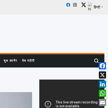
Facebook
Instagram
X
हिन्दी
▼
यूथ कार्नर
वेब स्टोरी
Search
Face
X
Linke
What