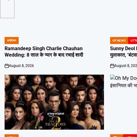
मनोरंजन
UP NEWS
UTT
POSTED
POSTED
IN
IN
Ramandeep Singh Charlie Chauhan
Sunny Deol P
Wedding: 8 साल के प्यार के बाद रचाई शादी
मुलाकात, ‘बंटव
August 8, 2026
August 8, 20
on
on