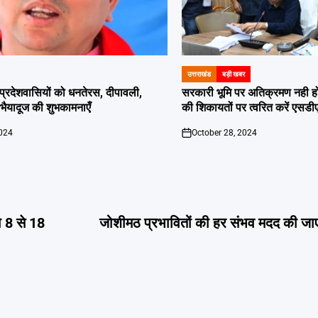
उत्तराखंड
बड़ी खबर
POSTED
IN
दी प्रदेशवासियों को धनतेरस, दीपावली,
सरकारी भूमि पर अतिक्रमण नही होगा बर
ं भैयादूज की शुभकामनाएँ
की शिकायतों पर त्वरित करें एसडी
2024
October 28, 2024
on
को 8 से 18
जोशीमठ प्रभावितों की हर संभव मदद की जा