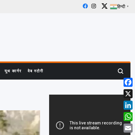
हिन्दी
▼
Facebook
Instagram
X
यूथ कार्नर
वेब स्टोरी
Search
Face
X
Linke
What