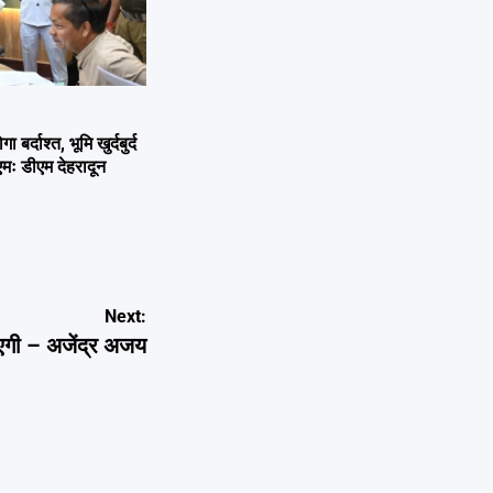
्दाश्त, भूमि खुर्दबुर्द
एमः डीएम देहरादून
Next:
एगी – अजेंद्र अजय