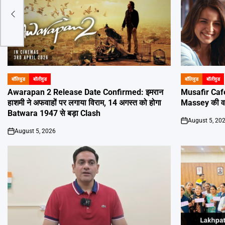
नया
ुपए
बॉलिवुड
बॉलीवुड
बॉलिवुड
बॉलीवुड
POSTED
POSTED
IN
IN
Awarapan 2 Release Date Confirmed: इमरान
Musafir Caf
हाशमी ने अफवाहों पर लगाया विराम, 14 अगस्त को होगा
Massey की वाप
Batwara 1947 से बड़ा Clash
August 5, 20
on
August 5, 2026
on